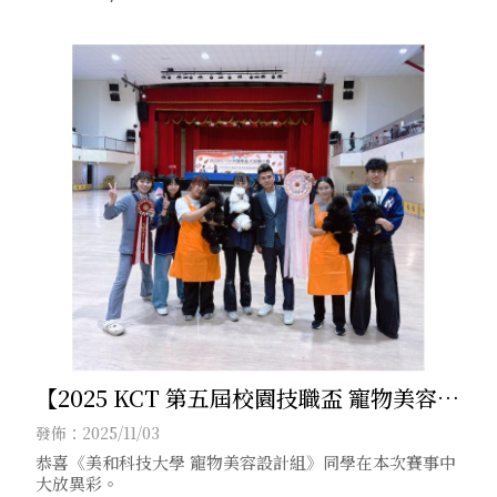
【2025 KCT 第五屆校園技職盃 寵物美容檢
定暨競技大賽】
發佈：2025/11/03
恭喜《美和科技大學 寵物美容設計組》同學在本次賽事中
大放異彩。