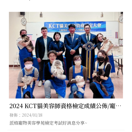
2024 KCT貓美容師資格檢定成績公佈/寵物
美容師培訓,高雄寵物美容師培訓
發佈：2024/01/18
派格寵物美容學苑檢定考試好消息分享~